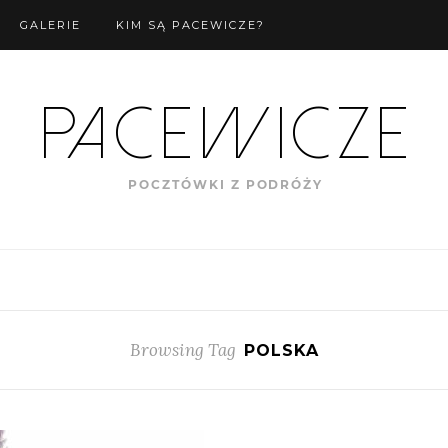
GALERIE
KIM SĄ PACEWICZE?
Browsing Tag
POLSKA