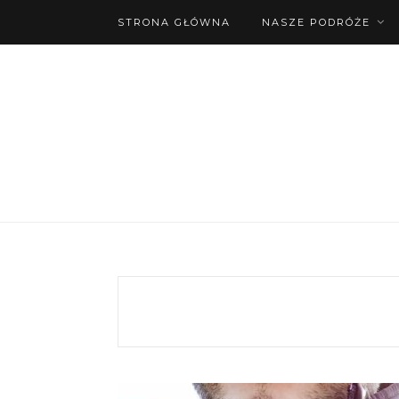
STRONA GŁÓWNA
NASZE PODRÓŻE