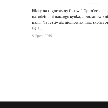
Bilety na tegoroczny festiwal Open’er kupil
narodzinami naszego synka, z postanowieni
nami. Na festiwalu niemowlak miał skończon
się z…
8 lipca, 2018