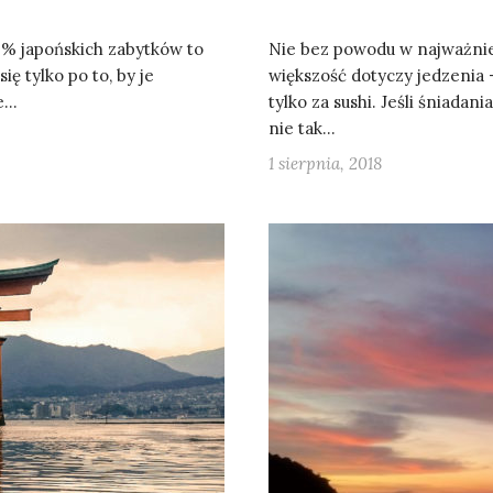
5 % japońskich zabytków to
Nie bez powodu w najważnie
ę tylko po to, by je
większość dotyczy jedzenia –
ie…
tylko za sushi. Jeśli śniadani
nie tak…
1 sierpnia, 2018