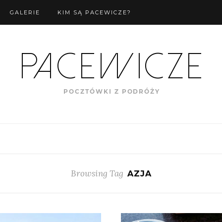
GALERIE
KIM SĄ PACEWICZE?
Browsing Tag
AZJA