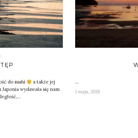
E
STĘP
W
ość do sushi
a także jej
…
mu Japonia wydawała się nam
1 maja, 2018
ległość,…