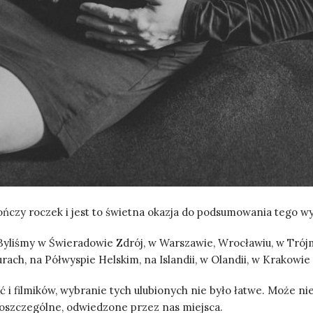
 kończy roczek i jest to świetna okazja do podsumowania tego w
 Byliśmy w Świeradowie Zdrój, w Warszawie, Wrocławiu, w Trójm
rach, na Półwyspie Helskim, na Islandii, w Olandii, w Krakowi
i filmików, wybranie tych ulubionych nie było łatwe. Może nie 
oszczególne, odwiedzone przez nas miejsca.