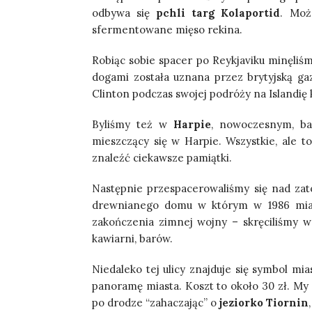
odbywa się
pchli targ Kolaportid
. Moż
sfermentowane mięso rekina.
Robiąc sobie spacer po Reykjaviku minęli
dogami została uznana przez brytyjską ga
Clinton podczas swojej podróży na Islandię 
Byliśmy też w
Harpie
, nowoczesnym, ba
mieszczący się w Harpie. Wszystkie, ale 
znaleźć ciekawsze pamiątki.
Następnie przespacerowaliśmy się nad zat
drewnianego domu w którym w 1986 miał
zakończenia zimnej wojny – skręciliśmy w
kawiarni, barów.
Niedaleko tej ulicy znajduje się symbol mi
panoramę miasta. Koszt to około 30 zł. My 
po drodze “zahaczając” o
jeziorko Tiornin