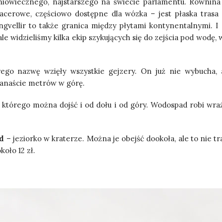
iowiecznego, najstarszego na świecie parlamentu. Równina
erowe, częściowo dostępne dla wózka – jest płaska trasa 
ngvellir to także granica między płytami kontynentalnymi. I
le widzieliśmy kilka ekip szykujących się do zejścia pod wodę,
rego nazwę wzięły wszystkie gejzery. On już nie wybucha,
lkanaście metrów w górę.
o którego można dojść i od dołu i od góry. Wodospad robi wraż
d
– jeziorko w kraterze. Można je obejść dookoła, ale to nie tr
koło 12 zł.