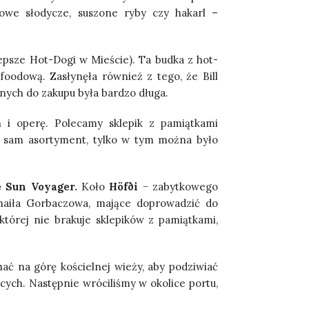
jowe słodycze, suszone ryby czy hakarl –
lepsze Hot-Dogi w Mieście). Ta budka z hot-
oodową. Zasłynęła również z tego, że Bill
tnych do zakupu była bardzo długa.
 i operę. Polecamy sklepik z pamiątkami
en sam asortyment, tylko w tym można było
 Sun Voyager.
Koło
Höfði
− zabytkowego
aiła Gorbaczowa, mające doprowadzić do
 której nie brakuje sklepików z pamiątkami,
ć na górę kościelnej wieży, aby podziwiać
cych. Następnie wróciliśmy w okolice portu,