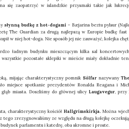
na się zaopatrzyć w islandzkie przysmaki takie jak lukrec
śmy
słynną budkę z hot-dogami
– Bæjarins beztu pylsur (Naj
zetę The Guardian za drugą najlepszą w Europie budkę fast f
kupił w niej hot-doga. Nie sposób jej nie zauważyć, kolejka chę
rdzo ładnym budynku mieszczącym kilka sal koncertowych
to wszystkie pozostałe sklepiki w mieście miały dokładnie t
oką, mijając charakterystyczny pomnik
Sólfar
nazywany
The
o miejsce spotkanie prezydentów Ronalda Reagana i Mich
 głąb miasta. Doszliśmy do głównej ulicy
Laugavegur
, przy
asta, charakterystyczny kościół
Hallgrímskirkja.
Można wjecha
z tego zrezygnowaliśmy ze względu na długą kolejkę oczekują
, budynek parlamentu i katedrę, oba skromne i proste.