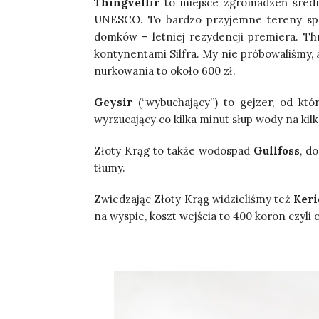
Thingvellir
to miejsce zgromadzeń średn
UNESCO. To bardzo przyjemne tereny spac
domków – letniej rezydencji premiera. Th
kontynentami Silfra. My nie próbowaliśmy, a
nurkowania to około 600 zł.
Geysir
(“wybuchający”) to gejzer, od któ
wyrzucający co kilka minut słup wody na ki
Złoty Krąg to także wodospad
Gullfoss
, d
tłumy.
Zwiedzając Złoty Krąg widzieliśmy też
Keri
na wyspie, koszt wejścia to 400 koron czyli o