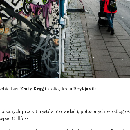
sobie tzw.
Złoty Krąg
i stolicę kraju
Reykjavik
.
iedzanych przez turystów (to widać!), położonych w odległośc
ospad Gullfoss.