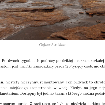
Gejzer Strokkur
. Po dwóch tygodniach podróży po dzikiej i niezamieszkałej I
astem, jest malutki, zamieszkały przez 120 tysięcy osób, nie o
an
, niestety nieczynny, remontowany. Ten budynek to obrot
wania miejskiego zaopatrzenia w wodę. Kiedyś na jego na
lanetarium. Dostępny był jednak taras, z którego można podz
y samym porcie. Z racji tego, że była to niedziela parking