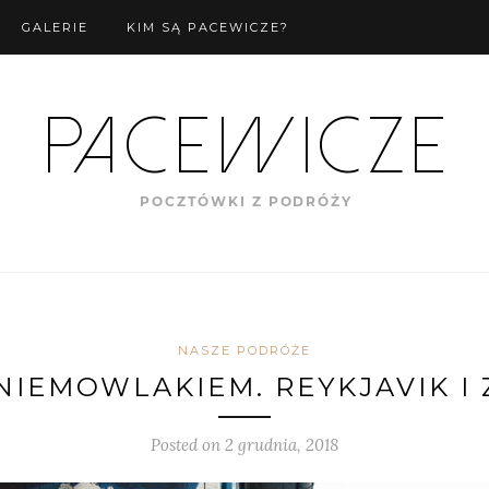
GALERIE
KIM SĄ PACEWICZE?
NASZE PODRÓŻE
 NIEMOWLAKIEM. REYKJAVIK I 
Posted on
2 grudnia, 2018