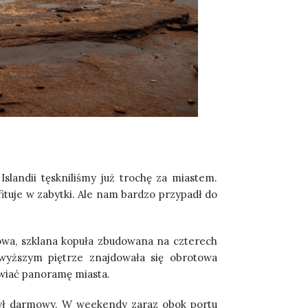
slandii tęskniliśmy już trochę za miastem.
bfituje w zabytki. Ale nam bardzo przypadł do
owa, szklana kopuła zbudowana na czterech
jwyższym piętrze znajdowała się obrotowa
iwiać panoramę miasta.
 był darmowy. W weekendy zaraz obok portu