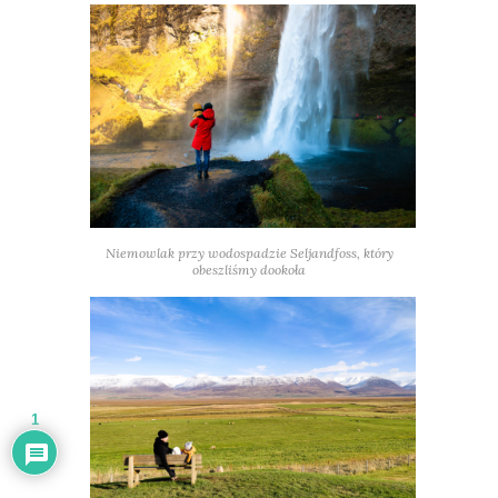
Niemowlak przy wodospadzie Seljandfoss, który
obeszliśmy dookoła
1