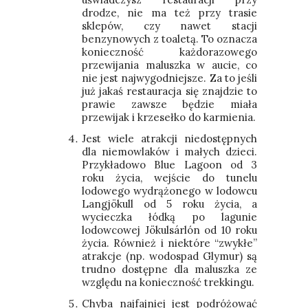
drodze, nie ma też przy trasie
sklepów, czy nawet stacji
benzynowych z toaletą. To oznacza
konieczność każdorazowego
przewijania maluszka w aucie, co
nie jest najwygodniejsze. Za to jeśli
już jakaś restauracja się znajdzie to
prawie zawsze będzie miała
przewijak i krzesełko do karmienia.
Jest wiele atrakcji niedostępnych
dla niemowlaków i małych dzieci.
Przykładowo Blue Lagoon od 3
roku życia, wejście do tunelu
lodowego wydrążonego w lodowcu
Langjökull od 5 roku życia, a
wycieczka łódką po lagunie
lodowcowej Jökulsárlón od 10 roku
życia. Również i niektóre “zwykłe”
atrakcje (np. wodospad Glymur) są
trudno dostępne dla maluszka ze
względu na konieczność trekkingu.
Chyba najfajniej jest podróżować