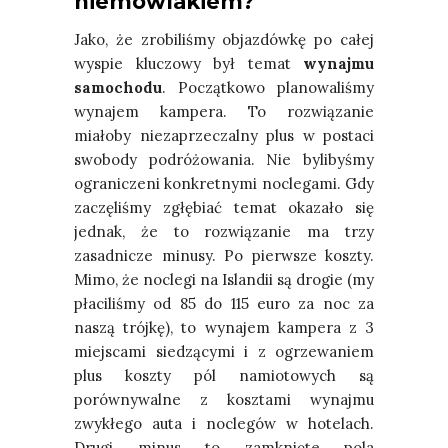
niemowlakiem?
Jako, że zrobiliśmy objazdówkę po całej
wyspie kluczowy był temat
wynajmu
samochodu
. Początkowo planowaliśmy
wynajem kampera. To rozwiązanie
miałoby niezaprzeczalny plus w postaci
swobody podróżowania. Nie bylibyśmy
ograniczeni konkretnymi noclegami. Gdy
zaczęliśmy zgłębiać temat okazało się
jednak, że to rozwiązanie ma trzy
zasadnicze minusy. Po pierwsze koszty.
Mimo, że noclegi na Islandii są drogie (my
płaciliśmy od 85 do 115 euro za noc za
naszą trójkę), to wynajem kampera z 3
miejscami siedzącymi i z ogrzewaniem
plus koszty pól namiotowych są
porównywalne z kosztami wynajmu
zwykłego auta i noclegów w hotelach.
Drugi minus to zamknięte pola