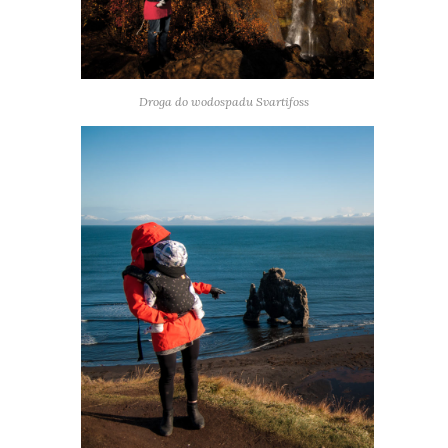
Droga do wodospadu Svartifoss