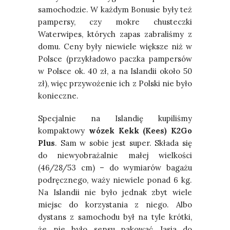
samochodzie. W każdym Bonusie były też
pampersy, czy mokre chusteczki
Waterwipes, których zapas zabraliśmy z
domu. Ceny były niewiele większe niż w
Polsce (przykładowo paczka pampersów
w Polsce ok. 40 zł, a na Islandii około 50
zł), więc przywożenie ich z Polski nie było
konieczne.
Specjalnie na Islandię kupiliśmy
kompaktowy
wózek Kekk (Kees) K2Go
Plus
. Sam w sobie jest super. Składa się
do niewyobrażalnie małej wielkości
(46/28/53 cm) – do wymiarów bagażu
podręcznego, waży niewiele ponad 6 kg.
Na Islandii nie było jednak zbyt wiele
miejsc do korzystania z niego. Albo
dystans z samochodu był na tyle krótki,
że nie było sensu pakować Jasia do