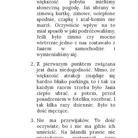
większość pobytu mieliśmy
słoneczną pogodę. Jaś ubrany w
zimową kurtkę, zimowe, ocieplone
spodnie, czapkę i szal-komin nie
marzł. Oczywiście wpływ na to
miał sposób w jaki podróżowaliśmy.
Jeśli było zimno czy mocno
wietrznie jedno z nas zostawało z
Jasiem w samochodzie i
wymienialiśmy się.
Z pierwszym punktem związana
jest duża niedogodność. Mimo, że
większość atrakcji znajduje się
bardzo blisko parkingu, to i tak za
każdym razem trzeba było Jasia
ciepło ubrać, a potem, przed
posadzeniem w foteliku, rozebrać. I
tak kilka razy dziennie. Było to
dość męczące.
Nie ma przewijaków. To dość
oczywiste, bo i nie ma gdzie ich
umieścić. Na Islandii prawie nie
uświadczysz restauracji przy