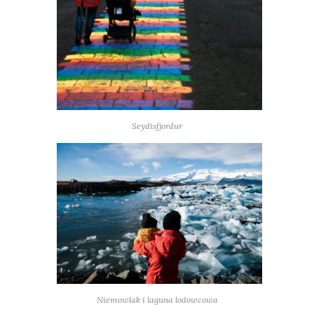
Seydisfjordur
Niemowlak i laguna lodowcowa