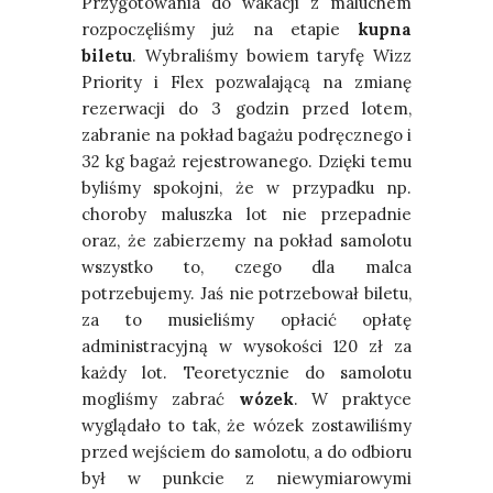
Przygotowania do wakacji z maluchem
rozpoczęliśmy już na etapie
kupna
biletu
. Wybraliśmy bowiem taryfę Wizz
Priority i Flex pozwalającą na zmianę
rezerwacji do 3 godzin przed lotem,
zabranie na pokład bagażu podręcznego i
32 kg bagaż rejestrowanego. Dzięki temu
byliśmy spokojni, że w przypadku np.
choroby maluszka lot nie przepadnie
oraz, że zabierzemy na pokład samolotu
wszystko to, czego dla malca
potrzebujemy. Jaś nie potrzebował biletu,
za to musieliśmy opłacić opłatę
administracyjną w wysokości 120 zł za
każdy lot. Teoretycznie do samolotu
mogliśmy zabrać
wózek
. W praktyce
wyglądało to tak, że wózek zostawiliśmy
przed wejściem do samolotu, a do odbioru
był w punkcie z niewymiarowymi