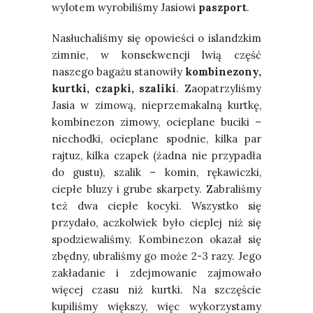
wylotem wyrobiliśmy Jasiowi
paszport
.
Nasłuchaliśmy się opowieści o islandzkim
zimnie, w konsekwencji lwią część
naszego bagażu stanowiły
kombinezony,
kurtki, czapki, szaliki
. Zaopatrzyliśmy
Jasia w zimową, nieprzemakalną kurtkę,
kombinezon zimowy, ocieplane buciki –
niechodki, ocieplane spodnie, kilka par
rajtuz, kilka czapek (żadna nie przypadła
do gustu), szalik – komin, rękawiczki,
ciepłe bluzy i grube skarpety. Zabraliśmy
też dwa ciepłe kocyki. Wszystko się
przydało, aczkolwiek było cieplej niż się
spodziewaliśmy. Kombinezon okazał się
zbędny, ubraliśmy go może 2-3 razy. Jego
zakładanie i zdejmowanie zajmowało
więcej czasu niż kurtki. Na szczęście
kupiliśmy większy, więc wykorzystamy