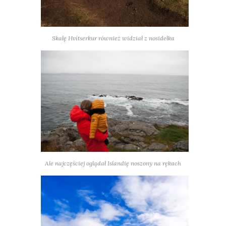
Skałę Hvítserkur również widział z nosidełka
Ale najczęściej oglądał Islandię noszony na rękach